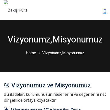
Skip
to
Sign in
Sign up
content
Sign in
Don’t have an account?
Sign up
Vizyonumz,Misyonumuz
rı
Home
Vizyonumz,Misyonumuz
🎯 Vizyonumuz ve Misyonumuz
Remember me
Lost your password?
Bu ifadeler, kurumunuzun hedeflerini ve değerlerini net
arı
bir şekilde ortaya koyacaktır.