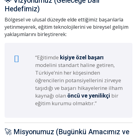
🌟 Vizyonumuz (Geleceğe Dair
Sign up
Hedefimiz)
Already have an account?
Sign in
Bölgesel ve ulusal düzeyde elde ettiğimiz başarılarla
yetinmeyerek, eğitim teknolojilerini ve bireysel gelişim
yaklaşımlarını birleştirerek:
“Eğitimde
kişiye özel başarı
eri
modelini standart haline getiren,
stemi
Türkiye’nin her köşesinden
öğrencilerin potansiyellerini zirveye
taşıdığı ve başarı hikayelerine ilham
kaynağı olan
öncü ve yenilikçi
bir
eğitim kurumu olmaktır.”
,Misyonumuz
🚀 Misyonumuz (Bugünkü Amacımız ve